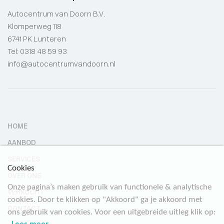
Autocentrum van Doorn B.V.
Klomperweg 118
6741 PK Lunteren
Tel:
0318 48 59 93
info@autocentrumvandoorn.nl
HOME
AANBOD
SERVICES
Cookies
OVER ONS
Onze pagina’s maken gebruik van functionele & analytische
VERKOCHT
cookies. Door te klikken op "Akkoord" ga je akkoord met
CONTACT
ons gebruik van cookies. Voor een uitgebreide uitleg klik op: