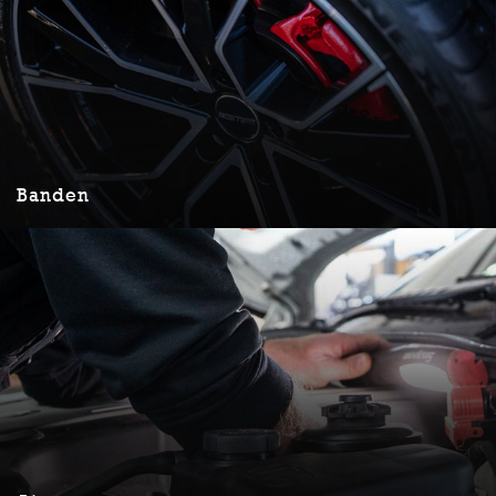
Banden
Banden
Lorem ipsum dolor sit amet, consectetuer adipiscing elit. Aenean
commodo ligula eget dolor. Aenean massa. Cum sociis natoque
penatibus et magnis dis parturient monte,
LEES MEER
Airco