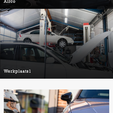
Airco
Lorem ipsum dolor sit amet, consectetuer adipiscing elit. Aenean
commodo ligula eget dolor. Aenean massa. Cum sociis natoque
penatibus et magnis dis parturient monte,
LEES MEER
Werkplaats1
Werkplaats1
Lorem ipsum dolor sit amet, consectetuer adipiscing elit. Aenean
commodo ligula eget dolor. Aenean massa. Cum sociis natoque
penatibus et magnis dis parturient monte,
LEES MEER