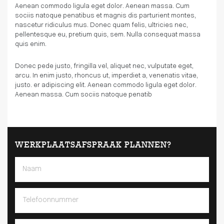
Aenean commodo ligula eget dolor. Aenean massa. Cum
sociis natoque penatibus et magnis dis parturient montes,
nascetur ridiculus mus. Donec quam felis, ultricies nec,
pellentesque eu, pretium quis, sem. Nulla consequat massa
quis enim.
Donec pede justo, fringilla vel, aliquet nec, vulputate eget,
arcu. In enim justo, rhoncus ut, imperdiet a, venenatis vitae,
justo. er adipiscing elit. Aenean commodo ligula eget dolor.
Aenean massa. Cum sociis natoque penatib
WERKPLAATSAFSPRAAK PLANNEN?