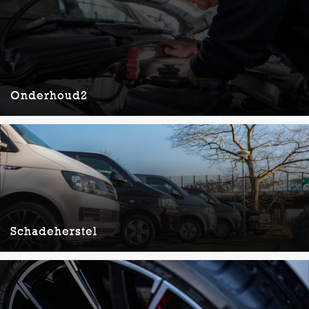
Onderhoud2
Onderhoud2
Lorem ipsum dolor sit amet, consectetuer adipiscing elit. Aenean
commodo ligula eget dolor. Aenean massa. Cum sociis natoque
penatibus et magnis dis parturient monte,
LEES MEER
Schadeherstel
Schadeherstel
Lorem ipsum dolor sit amet, consectetuer adipiscing elit. Aenean
commodo ligula eget dolor. Aenean massa. Cum sociis natoque
penatibus et magnis dis parturient monte,
LEES MEER