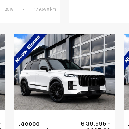
2018
-
179.580 km
-
Jaecoo
€ 39.995,-