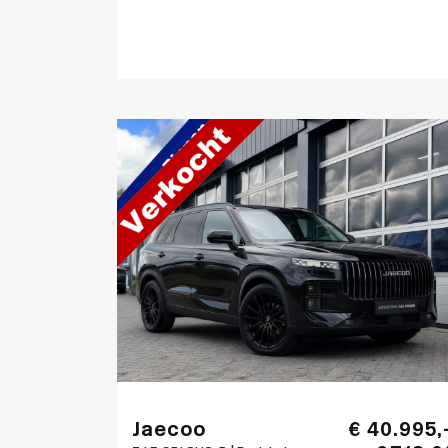
Jaecoo
€ 40.995,