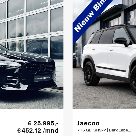
€ 25.995,-
Jaecoo
€ 452,12 /mnd
7 1.5 GDI SHS-P | Dark Labe...