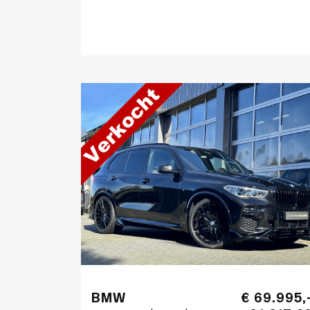
BMW
€ 69.995,