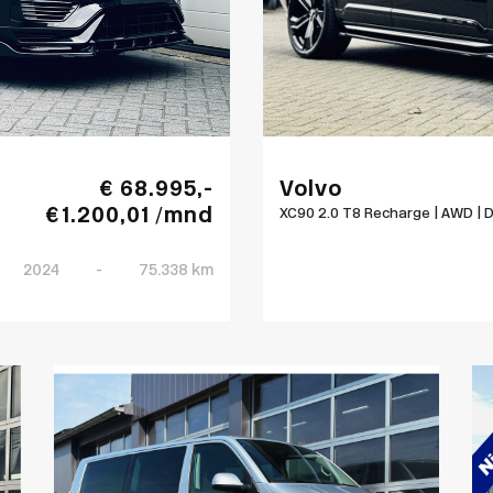
€ 68.995,-
Volvo
€ 1.200,01 /mnd
XC90 2.0 T8 Recharge | AWD | D.
2024
-
75.338 km