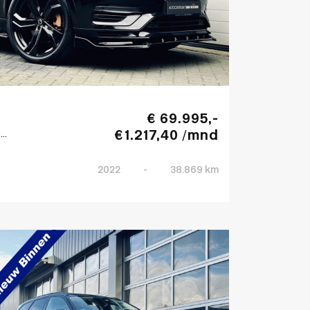
€ 69.995,-
€ 1.217,40 /mnd
..
2022
-
38.869 km