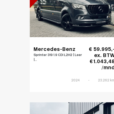
Mercedes-Benz
€ 59.995,
ex. BT
Sprinter 319 1.9 CDI L2H2 | Leer
|...
€ 1.043,4
/mn
2024
-
23.262 k