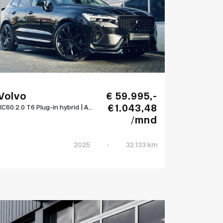
Volvo
€ 59.995,-
€ 1.043,48
XC60 2.0 T6 Plug-in hybrid | A...
/mnd
2025
-
32.133 km