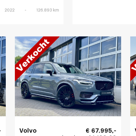
2022
-
126.893 km
-
Volvo
€ 67.995,-