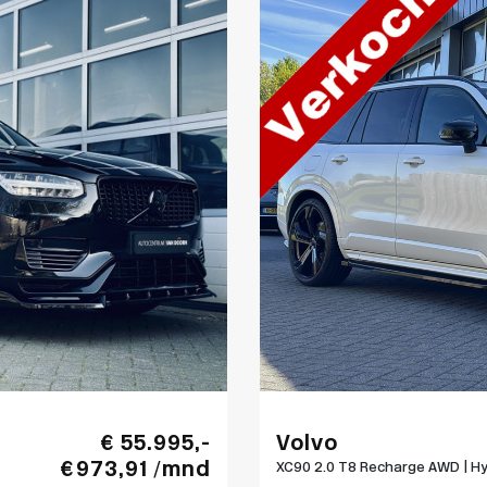
€ 55.995,-
Volvo
€ 973,91 /mnd
XC90 2.0 T8 Recharge AWD | Hyb