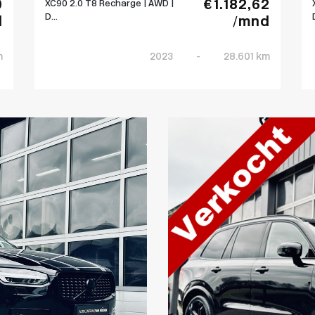
0
€ 1.182,62
XC90 2.0 T8 Recharge | AWD |
D...
d
/mnd
m
2023
-
28.601 km