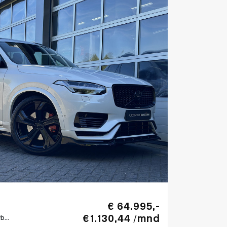
€ 64.995,-
€ 1.130,44 /mnd
...