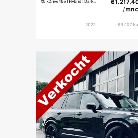
€ 1.217,4
X5 xDrive45e | Hybrid | Dark...
/mn
2022
-
66.407 k