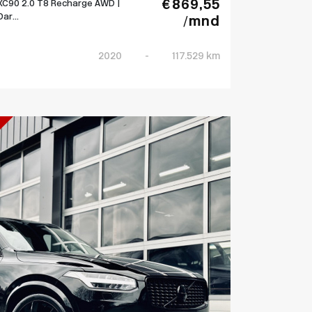
€ 869,55
XC90 2.0 T8 Recharge AWD |
Dar...
/mnd
2020
-
117.529 km