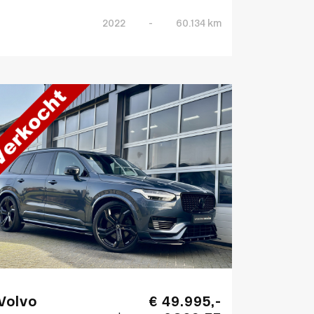
2022
-
60.134 km
Volvo
€ 49.995,-