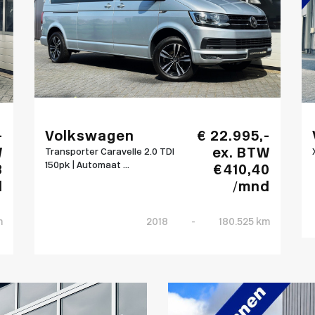
-
Volkswagen
€ 22.995,-
W
ex. BTW
Transporter Caravelle 2.0 TDI
150pk | Automaat ...
8
€ 410,40
d
/mnd
m
2018
-
180.525 km