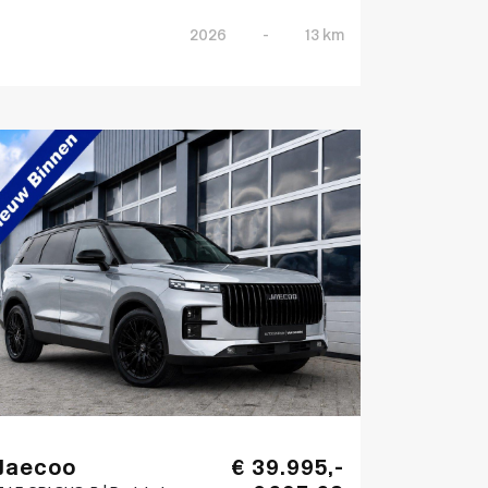
2026
-
13 km
Jaecoo
€ 39.995,-