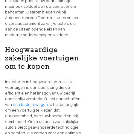
niet alleen past bij uw bedrijfsimago,
maar ook voldoet aan uw operationele
behoeften. Daarom bieden wij bij
Autocentrum van Doorn in Lunteren een
divers assortiment zakelijke auto's die
aan de uiteenlopende eisen van
moderne ondernemingen voldoen.
Hoogwaardige
zakelijke voertuigen
om te kopen
Investeren in hoogwaardige zakelijke
voertuigen is een beslissing die de
efficiëntie en het imago van uw bedrijf
aanzienlijk versterkt. Bij het aanschaffen
van
een bedrijfswagen
is het belangrijk
om een voertuig te kiezen dat
duurzaamheid, betrouwbaarheid en stijl
combineert. Onze selectie van zakelijke
auto's biedt geavanceerde technologie
en comfort, die zorgen voor een optimale