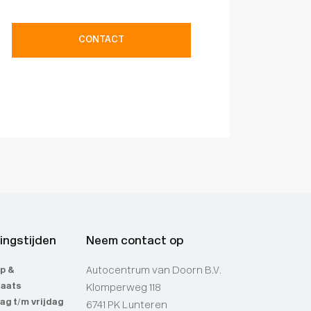
CONTACT
ingstijden
Neem contact op
p &
Autocentrum van Doorn B.V.
laats
Klomperweg 118
g t/m vrijdag
6741 PK Lunteren