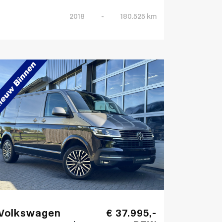
2018
-
180.525 km
Volkswagen
€ 37.995,-