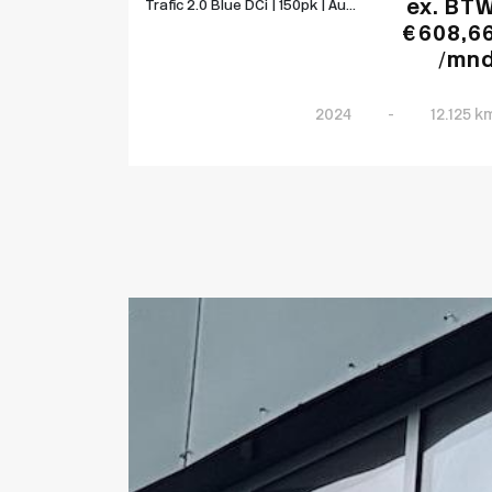
ex. BT
Trafic 2.0 Blue DCi | 150pk | Au...
€ 608,6
/mn
2024
-
12.125 k