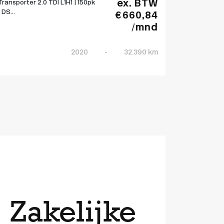
ex. BTW
Transporter 2.0 TDI L1H1 | 150pk
| DS...
€ 660,84
/mnd
2020
-
32.390 km
Zakelijke