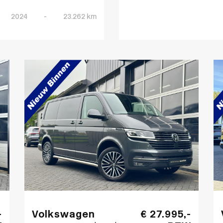
2024
-
23.262 km
-
Volkswagen
€ 27.995,-