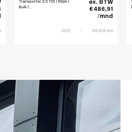
W
ex. BTW
Transporter 2.0 TDI | 110pk |
Bulli |...
6
€ 486,91
d
/mnd
m
2021
-
126.830 km