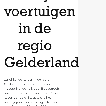
voertuigen
in de
regio
Gelderland
Zakelijke voertuigen in de regio
Gelderland zijn een waardevolle
investering voor elk bedrijf dat streeft
naar groei en professionaliteit. Bij het
kopen van zakelijke auto's is het
belangrijk om een voertuig te kiezen dat