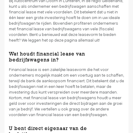
Bij Autocentrum van Doorn in Lunteren, in de regio Gelderland,
kunt u als ondernemer een bedrijfswagen aanschaffen met
financial lease met vele voordelen. Dit betekent dat u niet in
één keer een grote investering hoeft te doen om in uw ideale
bedrijfswagen te rijden. Bovendien profiteren ondernemers
met financial lease van bedrijfswagens van vele (fiscale)
voordelen. Bent u benieuwd wat deze leasevorm te bieden
heeft? We leggen het op deze pagina allemaal uit!
Wat houdt financial lease van
bedrijfswagens in?
Financial lease is een zakelijke leasevorm die het voor
ondernemers mogelijk maakt om een voertuig aan te schaffen,
terwijl de bank de aankoopsom financiert. Dit betekent dat u de
bedrijfswagen niet in een keer hoeft te betalen, maar de
investering dus kunt verspreiden over meerdere maanden.
Kortom, met financial lease van bedrijfswagens houdt u meer
geld over voor investeringen die direct bijdragen aan de groei
van je bedrijf. We vertellen u ook graag over de andere
voordelen van financial lease van een bedrijfswagen.
U bent direct eigenaar van de