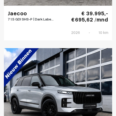
Jaecoo
€ 39.995,-
€ 695,62 /mnd
7 1.5 GDI SHS-P | Dark Labe...
2026
-
10 km