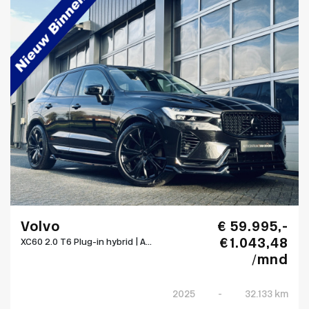
Volvo
€ 59.995,-
€ 1.043,48
XC60 2.0 T6 Plug-in hybrid | A...
/mnd
2025
-
32.133 km