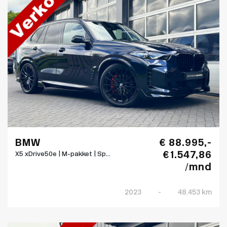
BMW
€ 88.995,-
€ 1.547,86
X5 xDrive50e | M-pakket | Sp...
/mnd
2023
-
48.453 km