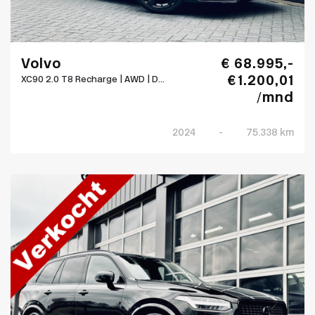
Volvo
€ 68.995,-
€ 1.200,01
XC90 2.0 T8 Recharge | AWD | D...
/mnd
2024
-
75.338 km