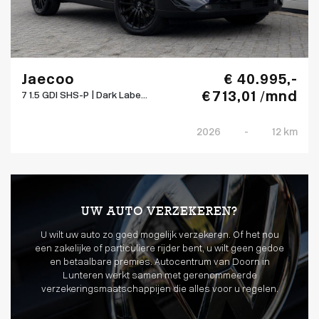
Jaecoo
€ 40.995,-
€ 713,01 /mnd
7 1.5 GDI SHS-P | Dark Labe...
2026
-
12 km
UW AUTO VERZEKEREN?
U wilt uw auto zo goed mogelijk verzekeren. Of het nou
een zakelijke of particuliere rijder bent, u wilt geen gedoe
en betaalbare premies. Autocentrum van Doorn in
Lunteren werkt samen met gerenommeerde
verzekeringsmaatschappijen die alles voor u regelen.