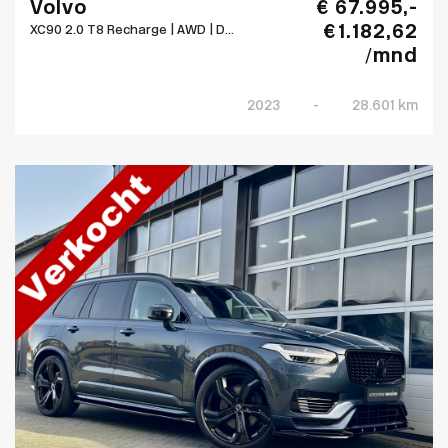
Volvo
€ 67.995,-
€ 1.182,62
XC90 2.0 T8 Recharge | AWD | D...
/mnd
2023
-
28.601 km