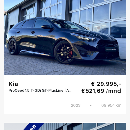
Kia
€ 29.995,-
€ 521,69 /mnd
ProCeed 1.5 T-GDi GT-PlusLine | A...
2023
-
69.954 km