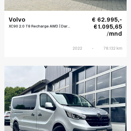
Volvo
€ 62.995,-
€ 1.095,65
XC90 2.0 T8 Recharge AWD | Dar...
/mnd
2022
-
78.132 km