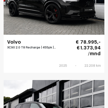
Volvo
€ 78.995,-
€ 1.373,94
XC90 2.0 T8 Recharge | 455pk |...
/mnd
2025
-
22.208 km