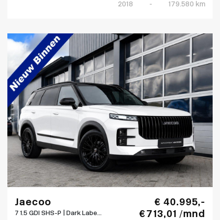
2018
-
179.580 km
Jaecoo
€ 40.995,-
€ 713,01 /mnd
7 1.5 GDI SHS-P | Dark Labe...