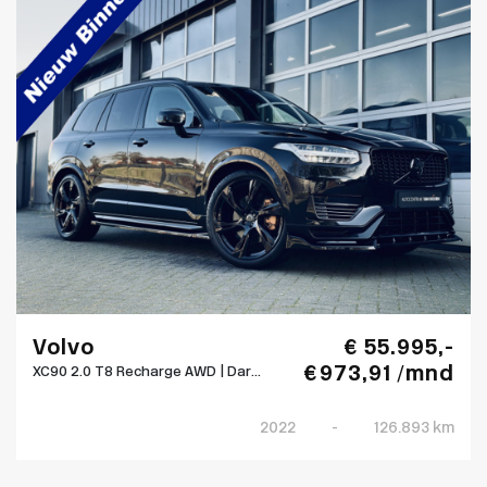
Volvo
€ 55.995,-
€ 973,91 /mnd
XC90 2.0 T8 Recharge AWD | Dar...
2022
-
126.893 km