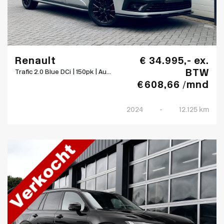
Renault
€ 34.995,- ex.
BTW
Trafic 2.0 Blue DCi | 150pk | Au...
€ 608,66 /mnd
2024
-
12.125 km