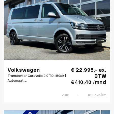
Volkswagen
€ 22.995,- ex.
BTW
Transporter Caravelle 2.0 TDI 150pk |
Automaat ...
€ 410,40 /mnd
2018
-
180.525 km