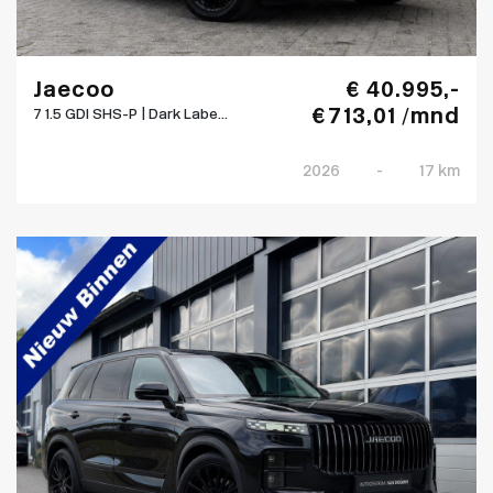
Jaecoo
€ 40.995,-
€ 713,01 /mnd
7 1.5 GDI SHS-P | Dark Labe...
2026
-
17 km