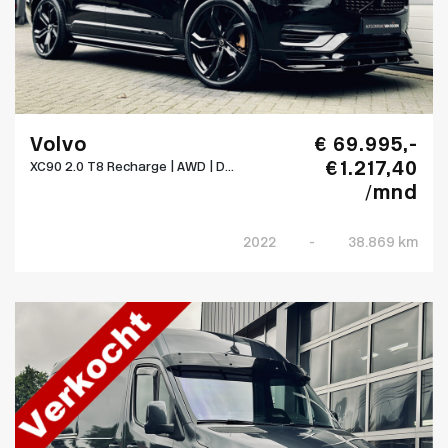
Volvo
€ 69.995,-
€ 1.217,40
XC90 2.0 T8 Recharge | AWD | D...
/mnd
2022
-
38.869 km