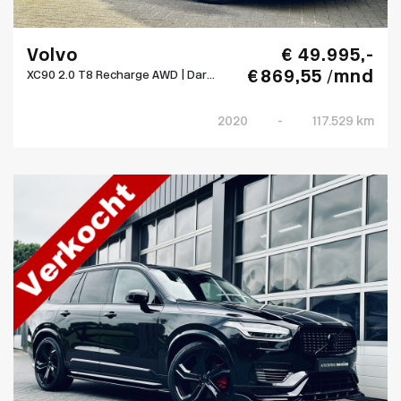
Volvo
€ 49.995,-
€ 869,55 /mnd
XC90 2.0 T8 Recharge AWD | Dar...
2020
-
117.529 km