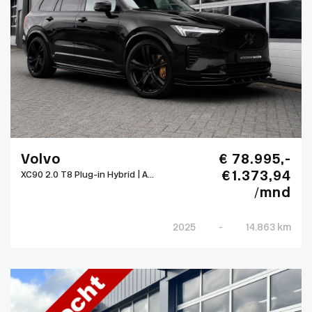
Volvo
€ 78.995,-
€ 1.373,94
XC90 2.0 T8 Plug-in Hybrid | A...
/mnd
2025
-
14.863 km