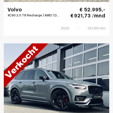
Volvo
€ 52.995,-
€ 921,73 /mnd
XC90 2.0 T8 Recharge | AWD | D...
2020
-
103.861 km