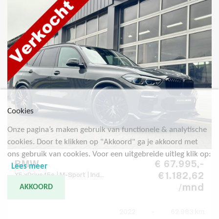
Cookies
Onze pagina’s maken gebruik van functionele & analytische
cookies. Door te klikken op "Akkoord" ga je akkoord met
ons gebruik van cookies. Voor een uitgebreide uitleg klik op:
BMW
€ 67.995,-
Lees meer
€ 1.182,62
X5 xDrive45e | M-Sport | Ind...
/mnd
AKKOORD
2022
-
62.983 km