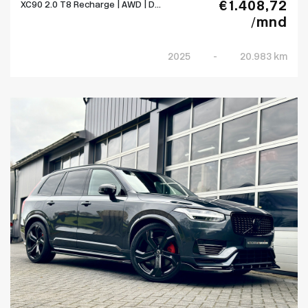
€ 1.408,72
XC90 2.0 T8 Recharge | AWD | D...
/mnd
2025
-
20.983 km