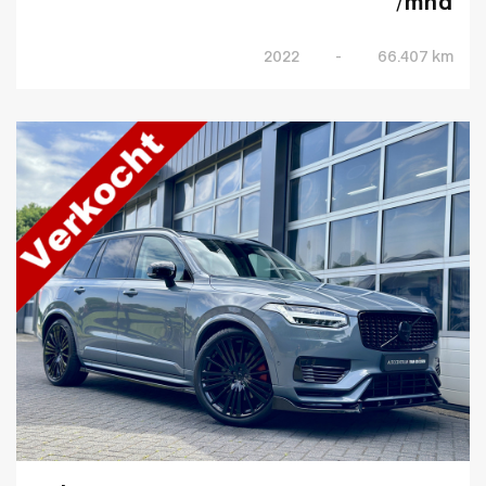
/mnd
2022
-
66.407 km