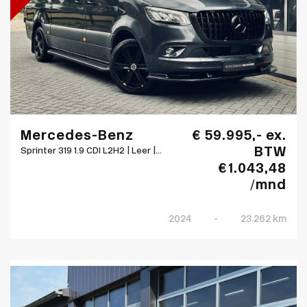
Mercedes-Benz
€ 59.995,- ex.
BTW
Sprinter 319 1.9 CDI L2H2 | Leer |...
€ 1.043,48
/mnd
2024
-
23.262 km