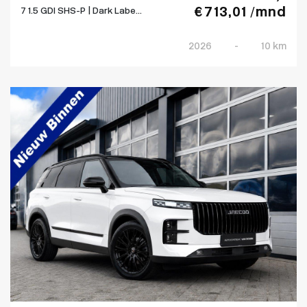
€ 713,01 /mnd
7 1.5 GDI SHS-P | Dark Labe...
2026
-
10 km