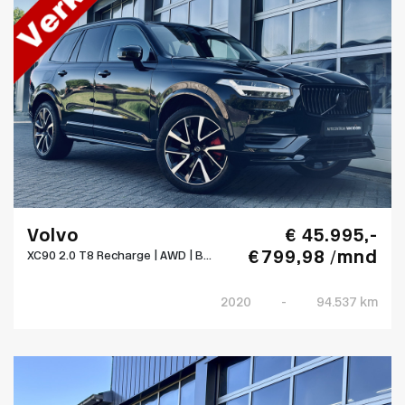
Volvo
€ 45.995,-
€ 799,98 /mnd
XC90 2.0 T8 Recharge | AWD | B...
2020
-
94.537 km