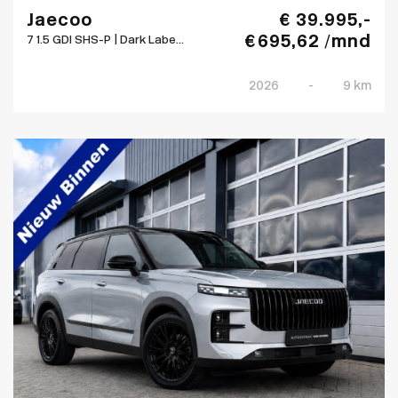
Jaecoo
€ 39.995,-
€ 695,62 /mnd
7 1.5 GDI SHS-P | Dark Labe...
2026
-
9 km