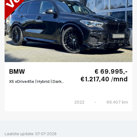
BMW
€ 69.995,-
€ 1.217,40 /mnd
X5 xDrive45e | Hybrid | Dark...
2022
-
66.407 km
Laatste update: 07-07-2026