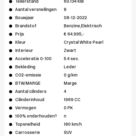
Tellerstand
60.134 KM
Aantal versnellingen
8
Bouwjaar
08-12-2022
Brandstof
Benzine,Elektrisch
Prijs
€ 64.995,-
Kleur
Crystal White Pearl
Interieur
Zwart
Acceleratie 0-100
5.4 sec.
Bekleding
Leder
CO2-emissie
0 g/km
BTW/MARGE
Marge
Aantal cilinders
4
Cilinderinhoud
1969 CC
Vermogen
0 PK
100% onderhouden?
n
Topsnelheid
180 km/h
Carrosserie
SUV